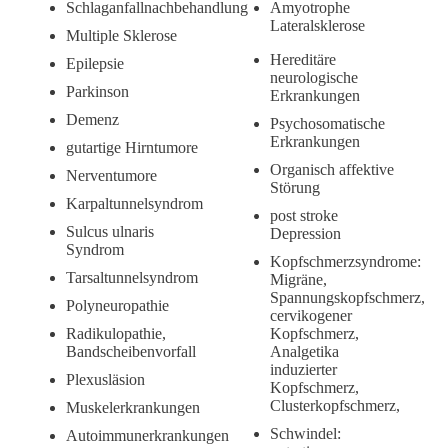
Schlaganfallnachbehandlung
Amyotrophe
Lateralsklerose
Multiple Sklerose
Hereditäre
Epilepsie
neurologische
Parkinson
Erkrankungen
Demenz
Psychosomatische
Erkrankungen
gutartige Hirntumore
Organisch affektive
Nerventumore
Störung
Karpaltunnelsyndrom
post stroke
Sulcus ulnaris
Depression
Syndrom
Kopfschmerzsyndrome:
Tarsaltunnelsyndrom
Migräne,
Spannungskopfschmerz,
Polyneuropathie
cervikogener
Radikulopathie,
Kopfschmerz,
Bandscheibenvorfall
Analgetika
induzierter
Plexusläsion
Kopfschmerz,
Clusterkopfschmerz,
Muskelerkrankungen
Schwindel:
Autoimmunerkrankungen