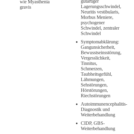
gutartiger
wie Myasthenia
Lagerungsschwindel,
gravis
Neuritis vestibularis,
Morbus Meniere,
psychogener
Schwindel, zentraler
Schwindel
Symptomabklärung:
Gangunsicherheit,
Bewusstseinsstörung,
Vergesslichkeit,
Tinnitus,
Schmerzen,
Taubheitsgefühl,
Lähmungen,
Sehstörungen,
Hörstörungen,
Riechstörungen
Autoimmunencephalitis-
Diagnostik und
Weiterbehandlung
CIDP, GBS-
Weiterbehandlung